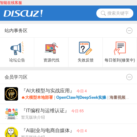
智能在线客服
搜索关键字
站内事务区
论坛公告
资源代找
失效反馈
每日签到(修复中)
会员学习区
『AI大模型与实战应用』
今日 4
🔥大模型本地部署
|
OpenClaw与DeepSeek实操
|
海量视频教程与工具下载
『IT编程与运维认证』
今日 65
暂无版块介绍
『AI副业与电商自媒体』
今日 4