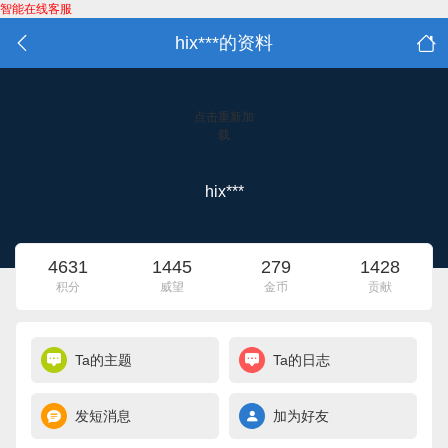
智能在线客服
hix***的资料
点击重新加
载
hix***
4631
1445
279
1428
积分
威望
金币
贡献
Ta的主题
Ta的日志
发短消息
加为好友